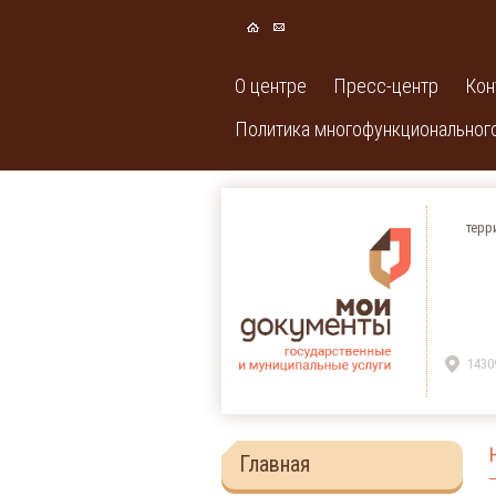
О центре
Пресс-центр
Кон
Политика многофункционального
терр
1430
Главная