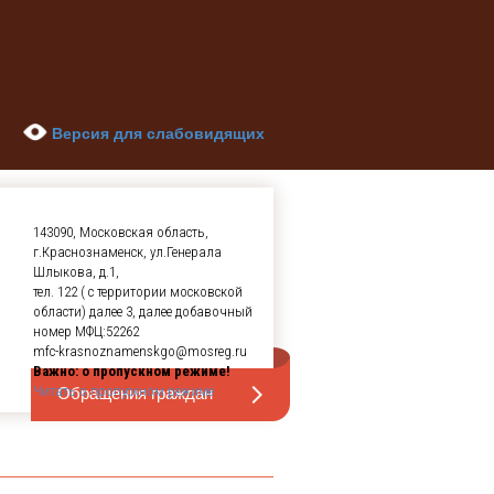
Версия для слабовидящих
143090, Московская область,
г.Краснознаменск, ул.Генерала
Шлыкова, д.1,
тел. 122 ( с территории московской
области) далее 3, далее добавочный
номер МФЦ:52262
mfc-krasnoznamenskgo@mosreg.ru
Важно: о пропускном режиме!
Обращения граждан
Читать о пропускном режиме