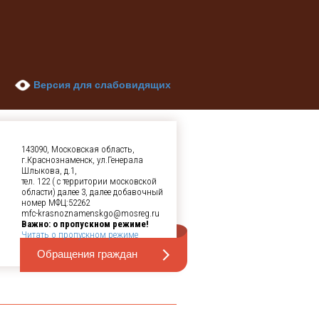
Версия для слабовидящих
143090, Московская область,
г.Краснознаменск, ул.Генерала
Шлыкова, д.1,
тел. 122 ( с территории московской
области) далее 3, далее добавочный
номер МФЦ:52262
mfc-krasnoznamenskgo@mosreg.ru
Важно: о пропускном режиме!
Читать о пропускном режиме
Обращения граждан