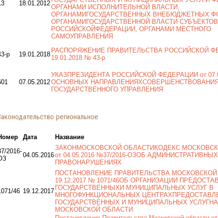
13
18.01.2012
ОРГАНАМИ ИСПОЛНИТЕЛЬНОЙ ВЛАСТИ,
ОРГАНАМИГОСУДАРСТВЕННЫХ ВНЕБЮДЖЕТНЫХ Ф
ОРГАНАМИГОСУДАРСТВЕННОЙ ВЛАСТИ СУБЪЕКТОВ
РОССИЙСКОЙФЕДЕРАЦИИ, ОРГАНАМИ МЕСТНОГО
САМОУПРАВЛЕНИЯ
РАСПОРЯЖЕНИЕ ПРАВИТЕЛЬСТВА РОССИЙСКОЙ Ф
43-р
19.01.2018
19.01.2018 № 43-р
УКАЗПРЕЗИДЕНТА РОССИЙСКОЙ ФЕДЕРАЦИИ от 07.0
601
07.05.2012
ОСНОВНЫХ НАПРАВЛЕНИЯХСОВЕРШЕНСТВОВАНИ
ГОСУДАРСТВЕННОГО УПРАВЛЕНИЯ
Законодательство региональное
Номер
Дата
Название
ЗАКОНМОСКОВСКОЙ ОБЛАСТИКОДЕКС МОСКОВСК
37/2016-
04.05.2016
от 04.05.2016 №37/2016-ОЗОБ АДМИНИСТРАТИВНЫХ
ОЗ
ПРАВОНАРУШЕНИЯХ
ПОСТАНОВЛЕНИЕ ПРАВИТЕЛЬСТВА МОСКОВСКОЙ
19.12.2017 № 1071/46ОБ ОРГАНИЗАЦИИ ПРЕДОСТ
ГОСУДАРСТВЕННЫХИ МУНИЦИПАЛЬНЫХ УСЛУГ В
1071/46
19.12.2017
МНОГОФУНКЦИОНАЛЬНЫХ ЦЕНТРАХПРЕДОСТАВЛ
ГОСУДАРСТВЕННЫХ И МУНИЦИПАЛЬНЫХ УСЛУГНА
МОСКОВСКОЙ ОБЛАСТИ
Постановление Правительства Московской области от 