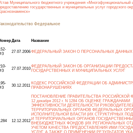
Устав Муниципального бюджетного учреждения «Многофункциональный ц
предоставлению государственных и муниципальных услуг городского окр
Краснознаменск»
Законодательство Федеральное
Номер
Дата
Название
152-
27.07.2006
ФЕДЕРАЛЬНЫЙ ЗАКОН О ПЕРСОНАЛЬНЫХ ДАННЫХ
ФЗ
210-
ФЕДЕРАЛЬНЫЙ ЗАКОН ОБ ОРГАНИЗАЦИИ ПРЕДОС
27.07.2010
ФЗ
ГОСУДАРСТВЕННЫХ И МУНИЦИПАЛЬНЫХ УСЛУГ
195-
КОДЕКС РОССИЙСКОЙ ФЕДЕРАЦИИ ОБ АДМИНИСТ
30.12.2011
ФЗ
ПРАВОНАРУШЕНИЯХ
ПОСТАНОВЛЕНИЕ ПРАВИТЕЛЬСТВА РОССИЙСКОЙ Ф
12 декабря 2012 г. N 1284 ОБ ОЦЕНКЕ ГРАЖДАНАМИ
ЭФФЕКТИВНОСТИ ДЕЯТЕЛЬНОСТИ РУКОВОДИТЕЛЕ
ТЕРРИТОРИАЛЬНЫХ ОРГАНОВ ФЕДЕРАЛЬНЫХ ОРГ
ИСПОЛНИТЕЛЬНОЙ ВЛАСТИ (ИХ СТРУКТУРНЫХ ПОД
И ТЕРРИТОРИАЛЬНЫХ ОРГАНОВ ГОСУДАРСТВЕНН
1284
12.12.2012
ВНЕБЮДЖЕТНЫХ ФОНДОВ (ИХ РЕГИОНАЛЬНЫХ ОТД
УЧЕТОМ КАЧЕСТВА ПРЕДОСТАВЛЕНИЯ ИМИ ГОСУД
УСЛУГ, А ТАКЖЕ О ПРИМЕНЕНИИ РЕЗУЛЬТАТОВ УК