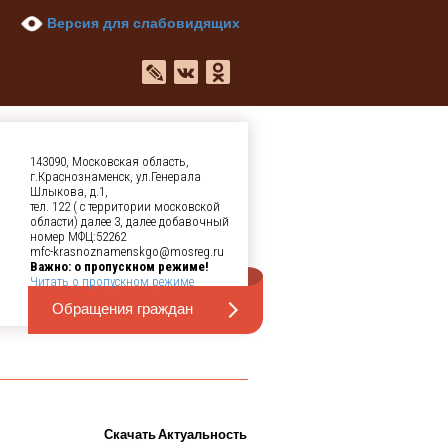
Версия для слабовидящих
143090, Московская область,
г.Краснознаменск, ул.Генерала
Шлыкова, д.1,
тел. 122 ( с территории московской
области) далее 3, далее добавочный
номер МФЦ:52262
mfc-krasnoznamenskgo@mosreg.ru
Важно: о пропускном режиме!
Читать о пропускном режиме
Обращения граждан
Скачать
Актуальность