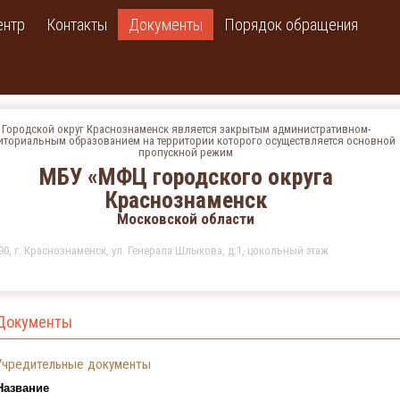
ентр
Контакты
Документы
Порядок обращения
Городской округ Краснознаменск является закрытым административном-
иториальным образованием на территории которого осуществляется основной
пропускной режим
МБУ «МФЦ городского округа
Краснознаменск
Московской области
90, г. Краснознаменск, ул. Генерала Шлыкова, д.1, цокольный этаж
Документы
Учредительные документы
Название