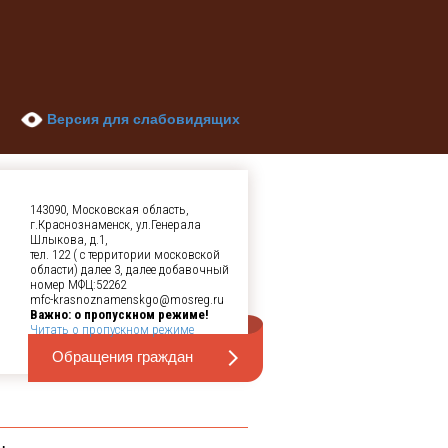
Версия для слабовидящих
143090, Московская область,
г.Краснознаменск, ул.Генерала
Шлыкова, д.1,
тел. 122 ( с территории московской
области) далее 3, далее добавочный
номер МФЦ:52262
mfc-krasnoznamenskgo@mosreg.ru
Важно: о пропускном режиме!
Читать о пропускном режиме
Обращения граждан