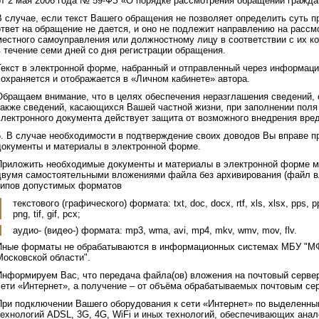
от 2 мая 2006 года № 59-ФЗ «О порядке рассмотрения обращений гражда
В случае, если текст Вашего обращения не позволяет определить суть 
ответ на обращение не дается, и оно не подлежит направлению на рассмо
местного самоуправления или должностному лицу в соответствии с их к
в течение семи дней со дня регистрации обращения.
Текст в электронной форме, набранный и отправленный через информаци
сохраняется и отображается в «Личном кабинете» автора.
Обращаем внимание, что в целях обеспечения неразглашения сведений,
также сведений, касающихся Вашей частной жизни, при заполнении поля
электронного документа действует защита от возможного внедрения вред
5. В случае необходимости в подтверждение своих доводов Вы вправе 
документы и материалы в электронной форме.
Приложить необходимые документы и материалы в электронной форме м
двумя самостоятельными вложениями файла без архивирования (файл вл
типов допустимых форматов
текстового (графического) формата: txt, doc, docx, rtf, xls, xlsx, pps, pp
png, tif, gif, pcx;
аудио- (видео-) формата: mp3, wma, avi, mp4, mkv, wmv, mov, flv.
Иные форматы не обрабатываются в информационных системах МБУ "МФ
Московской области".
Информируем Вас, что передача файла(ов) вложения на почтовый сервер
сети «Интернет», а получение – от объёма обрабатываемых почтовым с
При подключении Вашего оборудования к сети «Интернет» по выделенны
технологий ADSL, 3G, 4G, WiFi и иных технологий, обеспечивающих анал