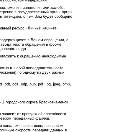
н Российской Федерации».
предложения, заявления или жалобы,
трение в государственный орган, орган
омпетенцией, о чем Вам будет сообщено
онный ресурс «Личный кабинет»,
 содержащихся в Вашем обращении, а
 ввода текста обращения в форме
оносного кода.
приложить к обращению необходимые
ожно в любой последовательности
ожения) по одному из двух разных
t, odt, ods, odp, pub, pdf, jpg, jpeg, bmp,
Ц городского округа Краснознаменск
 зависит от пропускной способности
ервером переданных файлов.
м каналам связи с использованием
огичные скорости передачи данных в