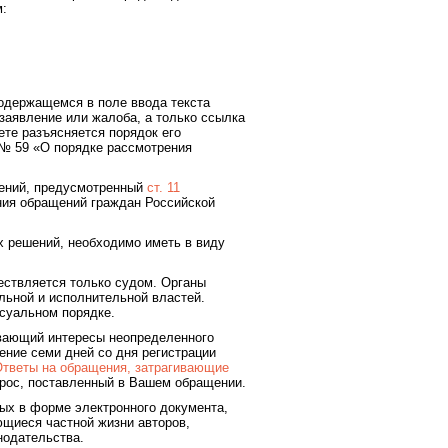
м:
содержащемся в поле ввода текста
заявление или жалоба, а только ссылка
ете разъясняется порядок его
 № 59 «О порядке рассмотрения
щений, предусмотренный
ст. 11
ния обращений граждан Российской
 решений, необходимо иметь в виду
ествляется только судом. Органы
льной и исполнительной властей.
суальном порядке.
ивающий интересы неопределенного
чение семи дней со дня регистрации
тветы на обращения, затрагивающие
опрос, поставленный в Вашем обращении.
ых в форме электронного документа,
ющиеся частной жизни авторов,
нодательства.