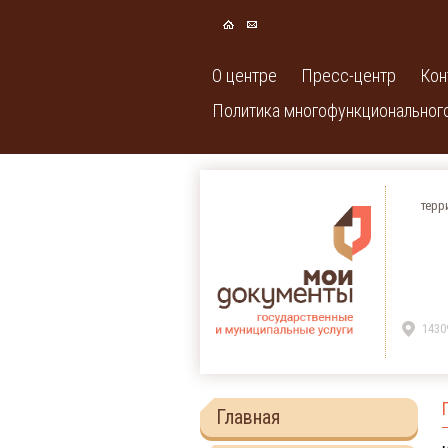
О центре
Пресс-центр
Кон
Политика многофункционального
терр
1430
Главная