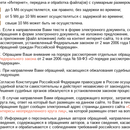
сети «Интернет», передача и обработка файла(ов) с суммарным размеро
до 5 Мб осуществляется, как правило, без задержки во времени;
от 5 Мб до 10 Мб может осуществляться с задержкой во времени;
свыше 10 Мб может быть не осуществлена.
6. Если в направленном Вами тексте в форме электронного документа, 
обращения в форме электронного документа, не изложено предложение, 
на приложение (файл вложение) либо на контент интернет-сайта, то в отв
рассмотрения, установленный Федеральным законом от 2 мая 2006 года
обращений граждан Российской Федерации».
7. Обращаем Ваше внимание на порядок рассмотрения отдельных обра
Федерального закона
от 2 мая 2006 года № 59-ФЗ «О порядке рассмотре
Федерации».
8. При направлении Вами обращений, касающихся обжалования судебных
следующее.
Согласно Конституции Российской Федерации правосудие в России осущ
судебной власти самостоятельны и действуют независимо от законодате
Решения судебных органов обжалуются в установленном законом процес
9. В случае направления Вами обращения, содержащего вопрос, затраг
круга лиц, ответ на который был размещен на данном сайте, то Вам в те
обращения будет сообщен электронный адрес страницы данного сайта
«О
интересы неопределенного круга лиц»
, на которой размещен ответ на в
10. Информация о персональных данных авторов обращений, направленн
сведения, содержащиеся в обращениях авторов, а также сведения, каса
хранятся и обрабатываются с соблюдением требований российского зако