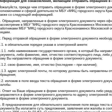
Информация для ознакомления, желающим отправить обращение в 
Пожалуйста, прежде чем отправить обращение в форме электронного док
полномочиями и сферой деятельности МБУ «МФЦ городского округа Крас
также со следующей информацией.
1. Обращения, направленные в форме электронного документа через офи
рассмотрение в МБУ "МФЦ городского округа Краснознаменск Московско
работниками МБУ "МФЦ городского округа Краснознаменск Московской о
лицами.
2. Перед отправкой обращения в форме электронного документа необход
2.1. в обязательном порядке указав в электронной анкете:
2.1.1. либо наименование государственного органа, в который Вы напра
документа, либо фамилию, имя, отчество соответствующего лица, либо 
кому Вы направляете обращение в форме электронного документа;
2.1.2. свою фамилию, имя, отчество (последнее – при наличии);
2.1.3. адрес электронной почты, по которому должны быть направлены о
обращения;
2.2. изложив в поле ввода текста обращения в форме электронного доку
жалобы.
3. Ответ на Ваше обращение в форме электронного документа либо увед
направляется в форме электронного документа по адресу электронной поч
обращении в форме электронного документа.
4. В предназначенном для обязательного заполнения поле ввода текста
документа Вы излагаете суть предложения, заявления или жалобы в соо