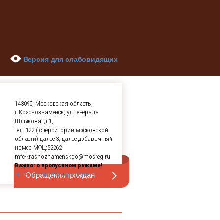
Версия для слабовидящих
143090, Московская область,
г.Краснознаменск, ул.Генерала
Шлыкова, д.1,
тел. 122 ( с территории московской
области) далее 3, далее добавочный
номер МФЦ:52262
mfc-krasnoznamenskgo@mosreg.ru
Важно: о пропускном режиме!
Обращения граждан
Читать о пропускном режиме