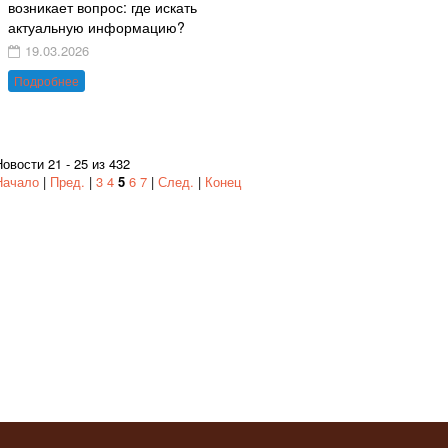
возникает вопрос: где искать
актуальную информацию?
19.03.2026
Подробнее
Новости 21 - 25 из 432
Начало
|
Пред.
|
3
4
5
6
7
|
След.
|
Конец