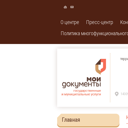
О центре
Пресс-центр
Кон
Политика многофункционального
терр
1430
Главная