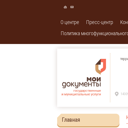
О центре
Пресс-центр
Кон
Политика многофункционального
терр
1430
Главная