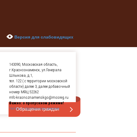
Версия для слабовидящих
143090, Московская область,
г.Краснознаменск, ул.Генерала
Шлыкова, д.1,
тел. 122 ( с территории московской
области) далее 3, далее добавочный
номер МФЦ:52262
mfc-krasnoznamenskgo@mosreg.ru
Важно: о пропускном режиме!
Обращения граждан
Читать о пропускном режиме